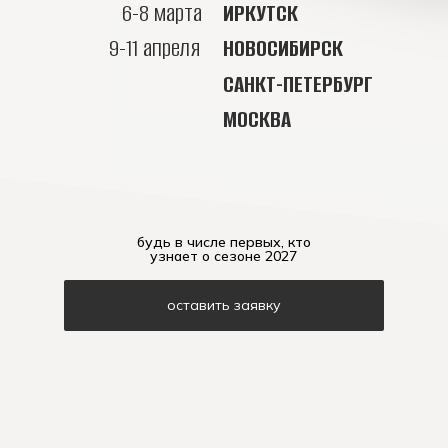
6-8 марта
ИРКУТСК
9-11 апреля
НОВОСИБИРСК
САНКТ-ПЕТЕРБУРГ
МОСКВА
будь в числе первых, кто
узнает о сезоне 2027
оставить заявку
YOU CHAMP — серия танцевальных
событий в крупных городах России,
площадка для твоего творчества и
развития.