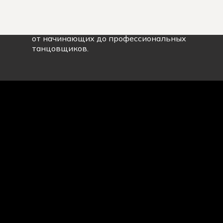
Объединение всех представителей
современной танцевальной культуры,
от начинающих до профессиональных
танцовщиков.