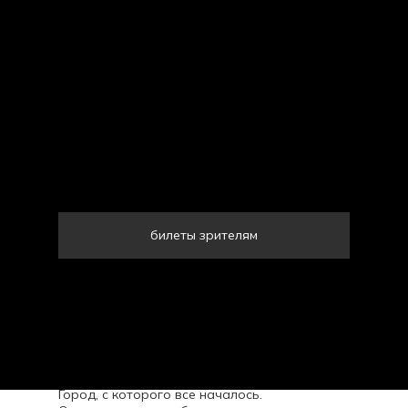
билеты зрителям
Красноярск открывает серию
танцевальных событий YOU CHAMP в
крупных городах России.
Город, с которого все началось.